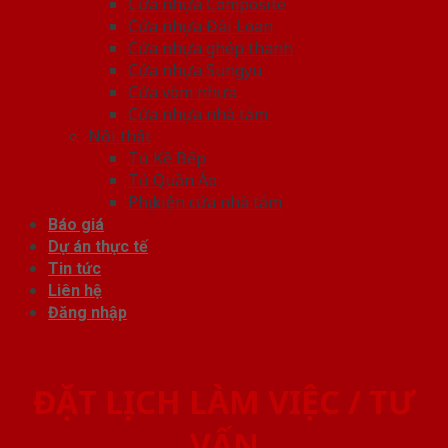
Cửa nhựa Composite
Cửa nhựa Đài Loan
Cửa nhựa ghép thanh
Cửa nhựa Sungyu
Cửa vòm nhựa
Cửa nhựa nhà tắm
Nội thất
Tủ Kệ Bếp
Tủ Quần Áo
Phụ kiện cửa nhà tắm
Báo giá
Dự án thực tế
Tin tức
Liên hệ
Đăng nhập
ĐẶT LỊCH LÀM VIỆC / TƯ
VẤN