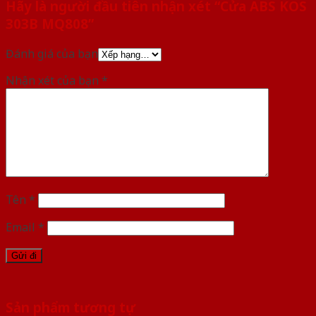
Hãy là người đầu tiên nhận xét “Cửa ABS KOS
303B MQ808”
Đánh giá của bạn
Nhận xét của bạn
*
Tên
*
Email
*
Sản phẩm tương tự