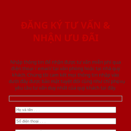
ĐĂNG KÝ TƯ VẤN &
NHẬN ƯU ĐÃI
Nhập thông tin để nhận được tư vấn miễn phí qua
điện thoại / email/ tại văn phòng hoặc tại nhà quý
khách. Chúng tôi cam kết mọi thông tin nhập vào
dưới đây được bảo mật tuyệt đối cũng như chỉ phục vụ
yêu cầu tư vấn duy nhất của quý khách tại đây.