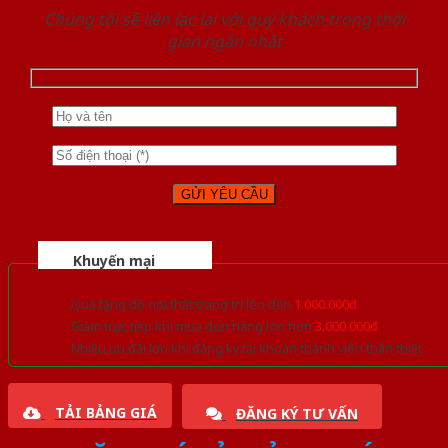
Chúng tôi sẽ liên lạc lại với quý khách trong thời
gian ngắn nhất
Khuyến mại
Quà tặng đồ nội thất trang trí lên đến
1.000.000đ
Giảm trực tiếp khi mua đơn hàng lớn hơn
3.000.000đ
Nhiều ưu đãi lớn khi đăng ký tài khoản thành viên thân thiết
TẢI BẢNG GIÁ
ĐĂNG KÝ TƯ VẤN