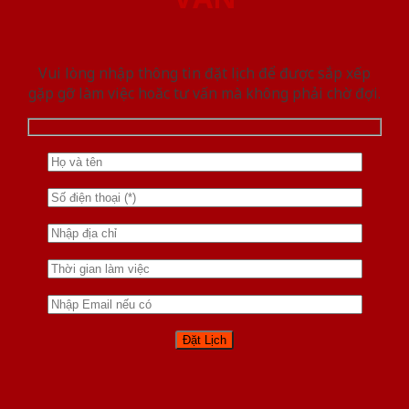
Vui lòng nhập thông tin đặt lịch để được sắp xếp
gặp gỡ làm việc hoăc tư vấn mà không phải chờ đợi.