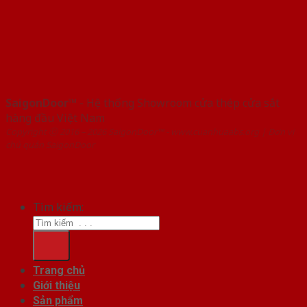
SaigonDoor™
- Hệ thống Showroom cửa thép cửa sắt
hàng đầu Việt Nam
Copyright ⓒ 2016 – 2026 SaigonDoor™ - www.cuanhuaabs.org | Đơn vị
chủ quản SaigonDoor
Tìm kiếm:
Trang chủ
Giới thiệu
Sản phẩm