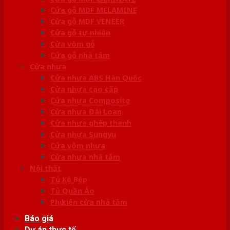
Cửa gỗ MDF MELAMINE
Cửa gỗ MDF VENEER
Cửa gỗ tự nhiên
Cửa vòm gỗ
Cửa gỗ nhà tắm
Cửa nhựa
Cửa nhựa ABS Hàn Quốc
Cửa nhựa cao cấp
Cửa nhựa Composite
Cửa nhựa Đài Loan
Cửa nhựa ghép thanh
Cửa nhựa Sungyu
Cửa vòm nhựa
Cửa nhựa nhà tắm
Nội thất
Tủ Kệ Bếp
Tủ Quần Áo
Phụ kiện cửa nhà tắm
Báo giá
Dự án thực tế