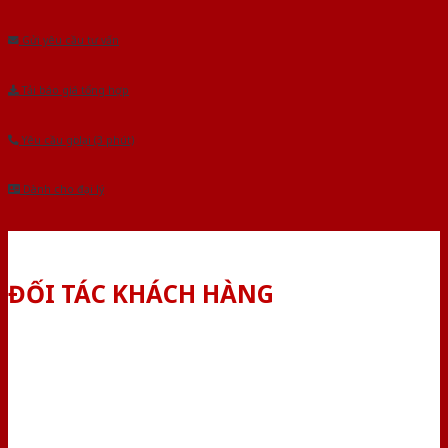
Âu.Chúng tôi tự tin là nhà sản xuất & cung cấp hàng đầu tại Việt Nam!
Gửi yêu cầu tư vấn
Tải báo giá tổng hợp
Yêu cầu gọi lại (3 phút)
Dành cho đại lý
ĐỐI TÁC KHÁCH HÀNG