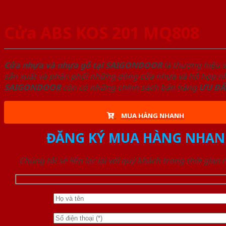
Cửa ABS KOS 201 MQ808
Cửa nhựa và nhựa gỗ tại SAIGONDOOR
là thương hiệu 
sản xuất và phân phối những dòng cửa nhựa và hỗ hợp nhự
SAIGONDOOR
còn có những chính sách bán hàng
ƯU ĐÃ
MUA HÀNG NHANH
ĐĂNG KÝ MUA HÀNG NHAN
Chúng tôi sẽ liên lạc lại với quý khách trong thời gian