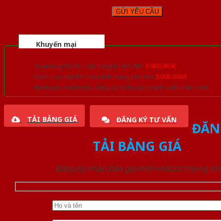
Khuyến mại
Quà tặng đồ nội thất trang trí lên đến
1.000.000đ
Giảm trực tiếp khi mua đơn hàng lớn hơn
3.000.000đ
Nhiều ưu đãi lớn khi đăng ký tài khoản thành viên thân thiết
TẢI BẢNG GIÁ
ĐĂNG KÝ TƯ VẤN
ĐĂN
TẢI BẢNG GIÁ
Đăng ký nhận báo giá mới nhất từ chúng tôi