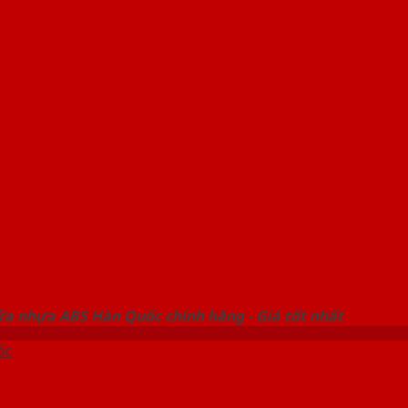
 THỐNG SHOWROOM SAIGONDOOR
ửa nhựa ABS Hàn Quốc chính hãng - Giá tốt nhất
ốc