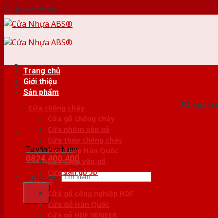
Skip to content
Trang chủ
Giới thiệu
HỆ
Sản phẩm
Báo giá c
Cửa chống cháy
Cửa gỗ chống cháy
Cửa nhôm vân gỗ
Cửa thép chống cháy
Tư vấn bán hàng
Cửa Thép Hàn Quốc
0824.400.400
Cửa thép vân gỗ
Cửa vân gỗ 5D
Tìm kiếm:
Cửa gỗ
Cửa gỗ công nghiệp HDF
Cửa Gỗ Hàn Quốc
Cửa gỗ HDF VENEER