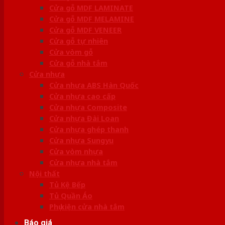
Cửa gỗ MDF LAMINATE
Cửa gỗ MDF MELAMINE
Cửa gỗ MDF VENEER
Cửa gỗ tự nhiên
Cửa vòm gỗ
Cửa gỗ nhà tắm
Cửa nhựa
Cửa nhựa ABS Hàn Quốc
Cửa nhựa cao cấp
Cửa nhựa Composite
Cửa nhựa Đài Loan
Cửa nhựa ghép thanh
Cửa nhựa Sungyu
Cửa vòm nhựa
Cửa nhựa nhà tắm
Nội thất
Tủ Kệ Bếp
Tủ Quần Áo
Phụ kiện cửa nhà tắm
Báo giá