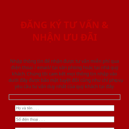
ĐĂNG KÝ TƯ VẤN &
NHẬN ƯU ĐÃI
Nhập thông tin để nhận được tư vấn miễn phí qua
điện thoại / email/ tại văn phòng hoặc tại nhà quý
khách. Chúng tôi cam kết mọi thông tin nhập vào
dưới đây được bảo mật tuyệt đối cũng như chỉ phục vụ
yêu cầu tư vấn duy nhất của quý khách tại đây.