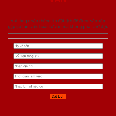
Vui lòng nhập thông tin đặt lịch để được sắp xếp
gặp gỡ làm việc hoăc tư vấn mà không phải chờ đợi.