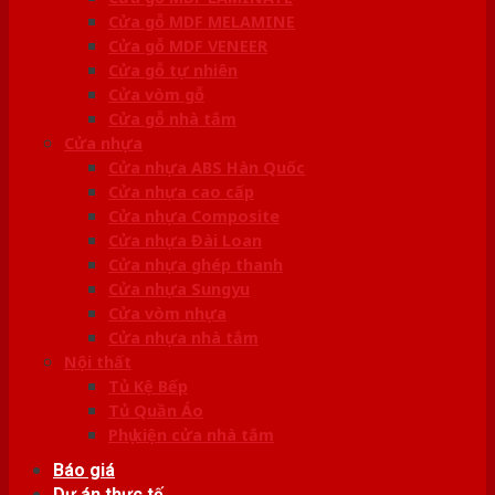
Cửa gỗ MDF MELAMINE
Cửa gỗ MDF VENEER
Cửa gỗ tự nhiên
Cửa vòm gỗ
Cửa gỗ nhà tắm
Cửa nhựa
Cửa nhựa ABS Hàn Quốc
Cửa nhựa cao cấp
Cửa nhựa Composite
Cửa nhựa Đài Loan
Cửa nhựa ghép thanh
Cửa nhựa Sungyu
Cửa vòm nhựa
Cửa nhựa nhà tắm
Nội thất
Tủ Kệ Bếp
Tủ Quần Áo
Phụ kiện cửa nhà tắm
Báo giá
Dự án thực tế