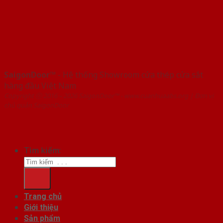
SaigonDoor™
- Hệ thống Showroom cửa thép cửa sắt
hàng đầu Việt Nam
Copyright ⓒ 2016 – 2026 SaigonDoor™ - www.cuanhuaabs.org | Đơn vị
chủ quản SaigonDoor
Tìm kiếm:
Trang chủ
Giới thiệu
Sản phẩm