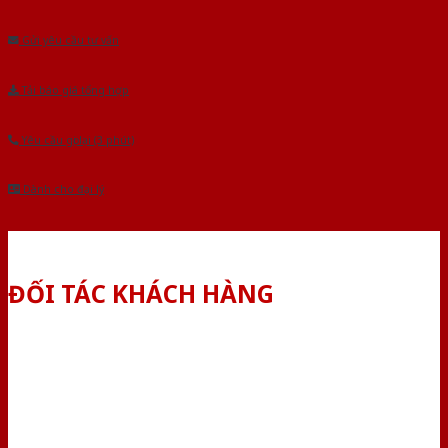
Âu.Chúng tôi tự tin là nhà sản xuất & cung cấp hàng đầu tại Việt Nam!
Gửi yêu cầu tư vấn
Tải báo giá tổng hợp
Yêu cầu gọi lại (3 phút)
Dành cho đại lý
ĐỐI TÁC KHÁCH HÀNG