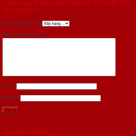
Hãy là người đầu tiên nhận xét “Cửa ABS KOS
120 K5300 2”
Đánh giá của bạn
Nhận xét của bạn
*
Tên
*
Email
*
Sản phẩm tương tự