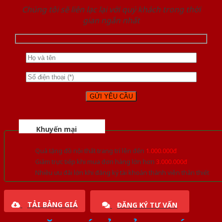
Chúng tôi sẽ liên lạc lại với quý khách trong thời
gian ngắn nhất
Khuyến mại
Quà tặng đồ nội thất trang trí lên đến
1.000.000đ
Giảm trực tiếp khi mua đơn hàng lớn hơn
3.000.000đ
Nhiều ưu đãi lớn khi đăng ký tài khoản thành viên thân thiết
TẢI BẢNG GIÁ
ĐĂNG KÝ TƯ VẤN