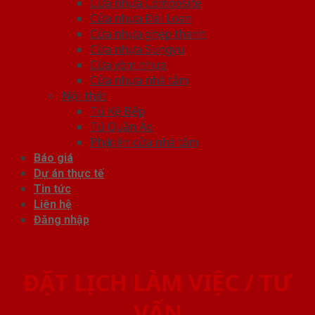
Cửa nhựa Composite
Cửa nhựa Đài Loan
Cửa nhựa ghép thanh
Cửa nhựa Sungyu
Cửa vòm nhựa
Cửa nhựa nhà tắm
Nội thất
Tủ Kệ Bếp
Tủ Quần Áo
Phụ kiện cửa nhà tắm
Báo giá
Dự án thực tế
Tin tức
Liên hệ
Đăng nhập
ĐẶT LỊCH LÀM VIỆC / TƯ
VẤN