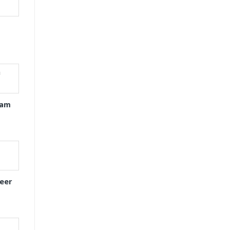
xam
eer