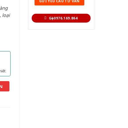
hàng
 loại
Gọi 0976.169.864
hiết
N