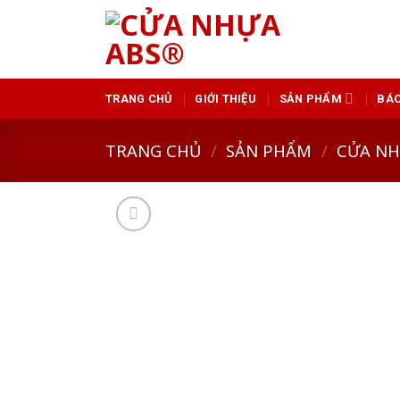
Skip
to
content
TRANG CHỦ
GIỚI THIỆU
SẢN PHẨM
BÁO
TRANG CHỦ
/
SẢN PHẨM
/
CỬA N