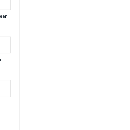
eer
o