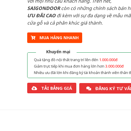
với mọi nhu cầu khách hàng. Trên hết,
SAIGONDOOR
còn có những chính sách bán 
ƯU ĐÃI
CAO
đi kèm với sự đa dạng về mẫu mã,
cửa gỗ và cả phân khúc giá thành.
MUA HÀNG NHANH
Khuyến mại
Quà tặng đồ nội thất trang trí lên đến
1.000.000đ
Giảm trực tiếp khi mua đơn hàng lớn hơn
3.000.000đ
Nhiều ưu đãi lớn khi đăng ký tài khoản thành viên thân t
TẢI BẢNG GIÁ
ĐĂNG KÝ TƯ VẤ