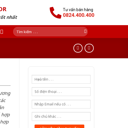
OR
Tư vấn bán hàng
0824.400.400
tốt nhất
Tìm
kiếm:
hương
các
ản
ỗ hợp
 hợp