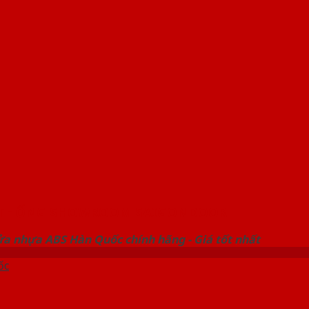
 THỐNG SHOWROOM SAIGONDOOR
ửa nhựa ABS Hàn Quốc chính hãng - Giá tốt nhất
ốc