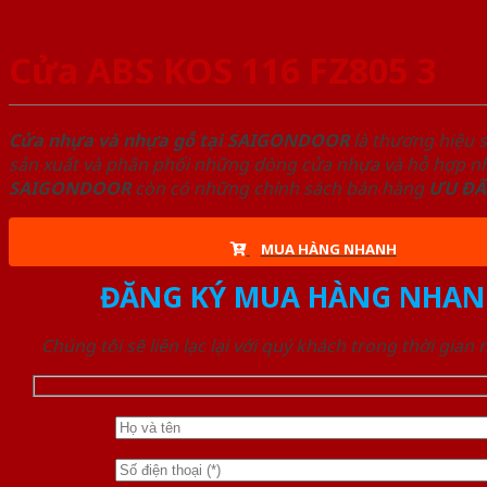
Cửa ABS KOS 116 FZ805 3
Cửa nhựa và nhựa gỗ tại SAIGONDOOR
là thương hiệu 
sản xuất và phân phối những dòng cửa nhựa và hỗ hợp nhự
SAIGONDOOR
còn có những chính sách bán hàng
ƯU ĐÃ
MUA HÀNG NHANH
ĐĂNG KÝ MUA HÀNG NHAN
Chúng tôi sẽ liên lạc lại với quý khách trong thời gian