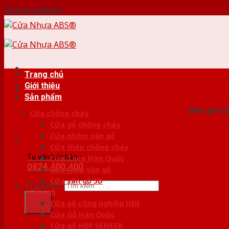
Skip to content
Trang chủ
Giới thiệu
HỆ
Sản phẩm
Báo giá c
Cửa chống cháy
Cửa gỗ chống cháy
Cửa nhôm vân gỗ
Cửa thép chống cháy
Tư vấn bán hàng
Cửa Thép Hàn Quốc
0824.400.400
Cửa thép vân gỗ
Cửa vân gỗ 5D
Tìm kiếm:
Cửa gỗ
Cửa gỗ công nghiệp HDF
Cửa Gỗ Hàn Quốc
Cửa gỗ HDF VENEER