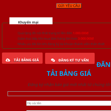
Khuyến mại
Quà tặng đồ nội thất trang trí lên đến
1.000.000đ
Giảm trực tiếp khi mua đơn hàng lớn hơn
3.000.000đ
Nhiều ưu đãi lớn khi đăng ký tài khoản thành viên thân thiết
TẢI BẢNG GIÁ
ĐĂNG KÝ TƯ VẤN
ĐĂN
TẢI BẢNG GIÁ
Đăng ký nhận báo giá mới nhất từ chúng tôi