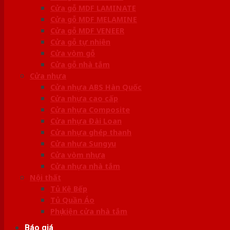
Cửa gỗ MDF LAMINATE
Cửa gỗ MDF MELAMINE
Cửa gỗ MDF VENEER
Cửa gỗ tự nhiên
Cửa vòm gỗ
Cửa gỗ nhà tắm
Cửa nhựa
Cửa nhựa ABS Hàn Quốc
Cửa nhựa cao cấp
Cửa nhựa Composite
Cửa nhựa Đài Loan
Cửa nhựa ghép thanh
Cửa nhựa Sungyu
Cửa vòm nhựa
Cửa nhựa nhà tắm
Nội thất
Tủ Kệ Bếp
Tủ Quần Áo
Phụ kiện cửa nhà tắm
Báo giá