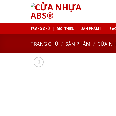
Skip
to
content
TRANG CHỦ
GIỚI THIỆU
SẢN PHẨM
BÁO
TRANG CHỦ
/
SẢN PHẨM
/
CỬA N