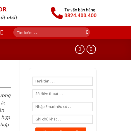
OR
Tư vấn bán hàng
0824.400.400
tốt nhất
Tìm
kiếm:
hương
các
ản
ỗ hợp
 hợp