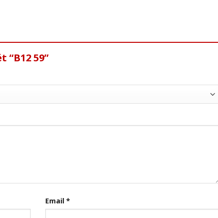
t “B12 59”
Email
*