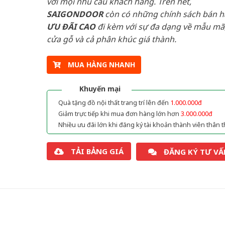
với mọi nhu cầu khách hàng. Trên hết,
SAIGONDOOR
còn có những chính sách bán 
ƯU ĐÃI
CAO
đi kèm với sự đa dạng về mẫu mã,
cửa gỗ và cả phân khúc giá thành.
MUA HÀNG NHANH
Khuyến mại
Quà tặng đồ nội thất trang trí lên đến
1.000.000đ
Giảm trực tiếp khi mua đơn hàng lớn hơn
3.000.000đ
Nhiều ưu đãi lớn khi đăng ký tài khoản thành viên thân t
TẢI BẢNG GIÁ
ĐĂNG KÝ TƯ VẤ