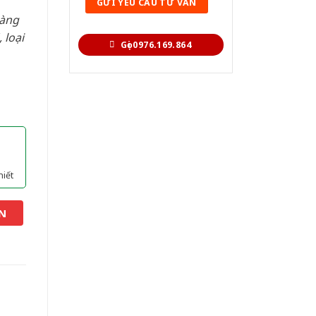
hàng
 loại
Gọi 0976.169.864
hiết
N