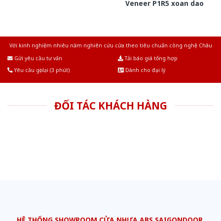
Veneer P1R5 xoan dao
Với kinh nghiệm nhiêu năm nghiên cứu cửa theo tiêu chuẩn công nghệ Châu
Âu.Chúng tôi tự tin là nhà sản xuất & cung cấp hàng đầu tại Việt Nam!
Gửi yêu cầu tư vấn
Tải báo giá tổng hợp
Yêu cầu gọi lại (3 phút)
Dành cho đại lý
ĐỐI TÁC KHÁCH HÀNG
HỆ THỐNG SHOWROOM CỬA NHỰA ABS SAIGONDOOR