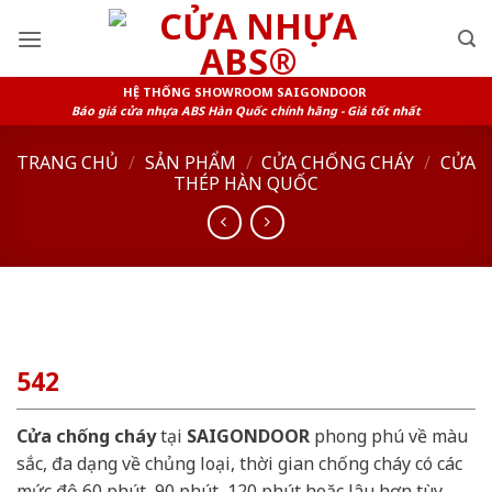
Skip
to
content
HỆ THỐNG SHOWROOM SAIGONDOOR
Báo giá cửa nhựa ABS Hàn Quốc chính hãng - Giá tốt nhất
TRANG CHỦ
/
SẢN PHẨM
/
CỬA CHỐNG CHÁY
/
CỬA
THÉP HÀN QUỐC
542
Cửa chống cháy
tại
SAIGONDOOR
phong phú về màu
sắc, đa dạng về chủng loại, thời gian chống cháy có các
mức độ 60 phút, 90 phút, 120 phút hoặc lâu hơn tùy