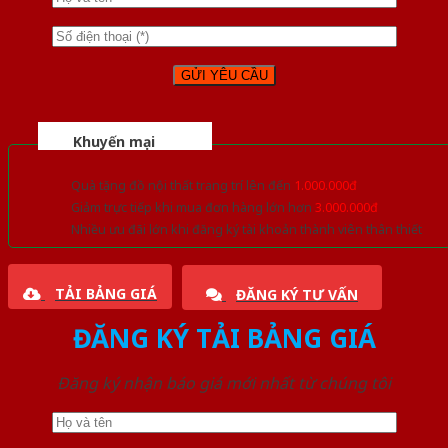
Khuyến mại
Quà tặng đồ nội thất trang trí lên đến
1.000.000đ
Giảm trực tiếp khi mua đơn hàng lớn hơn
3.000.000đ
Nhiều ưu đãi lớn khi đăng ký tài khoản thành viên thân thiết
TẢI BẢNG GIÁ
ĐĂNG KÝ TƯ VẤN
ĐĂNG KÝ TẢI BẢNG GIÁ
Đăng ký nhận báo giá mới nhất từ chúng tôi