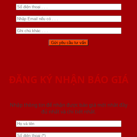
ĐĂNG KÝ NHẬN BÁO GIÁ
Nhập thông tin để nhận được báo giá mới nhât đầy
đủ nhất và chi tiết nhất.