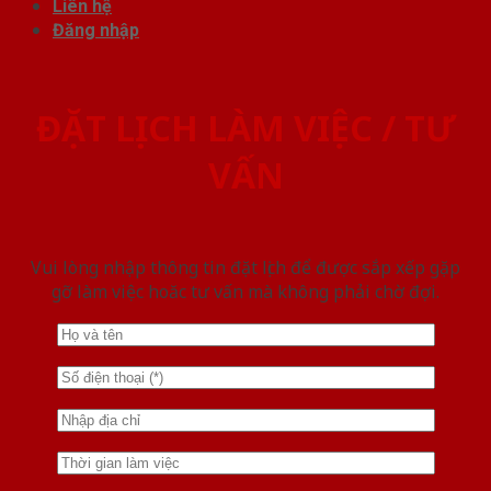
Liên hệ
Đăng nhập
ĐẶT LỊCH LÀM VIỆC / TƯ
VẤN
Vui lòng nhập thông tin đặt lịch để được sắp xếp gặp
gỡ làm việc hoăc tư vấn mà không phải chờ đợi.