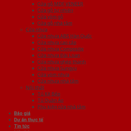
Cửa gỗ MDF VENEER
Cửa gỗ tự nhiên
Cửa vòm gỗ
Cửa gỗ nhà tắm
Cửa nhựa
Cửa nhựa ABS Hàn Quốc
Cửa nhựa cao cấp
Cửa nhựa Composite
Cửa nhựa Đài Loan
Cửa nhựa ghép thanh
Cửa nhựa Sungyu
Cửa vòm nhựa
Cửa nhựa nhà tắm
Nội thất
Tủ Kệ Bếp
Tủ Quần Áo
Phụ kiện cửa nhà tắm
Báo giá
Dự án thực tế
Tin tức