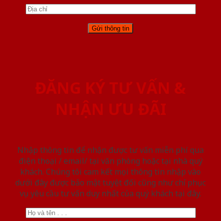
ĐĂNG KÝ TƯ VẤN &
NHẬN ƯU ĐÃI
Nhập thông tin để nhận được tư vấn miễn phí qua
điện thoại / email/ tại văn phòng hoặc tại nhà quý
khách. Chúng tôi cam kết mọi thông tin nhập vào
dưới đây được bảo mật tuyệt đối cũng như chỉ phục
vụ yêu cầu tư vấn duy nhất của quý khách tại đây.