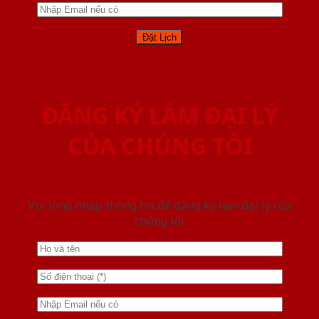
ĐĂNG KÝ LÀM ĐẠI LÝ
CỦA CHÚNG TÔI
Vui lòng nhập thông tin để đăng ký làm đại lý của
chúng tôi