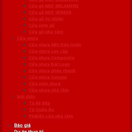
Cửa gỗ MDF MELAMINE
Cửa gỗ MDF VENEER
Cửa gỗ tự nhiên
Cửa vòm gỗ
Cửa gỗ nhà tắm
Cửa nhựa
Cửa nhựa ABS Hàn Quốc
Cửa nhựa cao cấp
Cửa nhựa Composite
Cửa nhựa Đài Loan
Cửa nhựa ghép thanh
Cửa nhựa Sungyu
Cửa vòm nhựa
Cửa nhựa nhà tắm
Nội thất
Tủ Kệ Bếp
Tủ Quần Áo
Phụ kiện cửa nhà tắm
Báo giá
Dự án thực tế