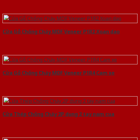
Cửa Gỗ Chống Cháy MDF Veneer P1R2 Xoan dao
Cửa Gỗ Chống Cháy MDF Veneer P1R4 Cam xe
Cửa Thép Chống Cháy 2P dung 2 tay nam cua