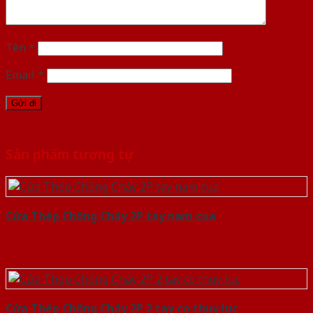
Tên
*
Email
*
Sản phẩm tương tự
Cửa Thép Chống Cháy 2P tay nam cua
Cửa Thép Chống Cháy 2P 2 tay co thuy luc