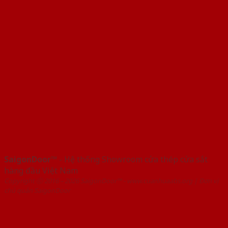
SaigonDoor™
- Hệ thống Showroom cửa thép cửa sắt
hàng đầu Việt Nam
Copyright ⓒ 2016 – 2026 SaigonDoor™ - www.cuanhuaabs.org | Đơn vị
chủ quản SaigonDoor