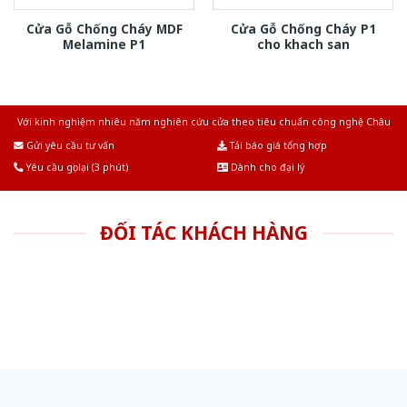
Cửa Gỗ Chống Cháy MDF
Cửa Gỗ Chống Cháy P1
Melamine P1
cho khach san
Với kinh nghiệm nhiêu năm nghiên cứu cửa theo tiêu chuẩn công nghệ Châu
Âu.Chúng tôi tự tin là nhà sản xuất & cung cấp hàng đầu tại Việt Nam!
Gửi yêu cầu tư vấn
Tải báo giá tổng hợp
Yêu cầu gọi lại (3 phút)
Dành cho đại lý
ĐỐI TÁC KHÁCH HÀNG