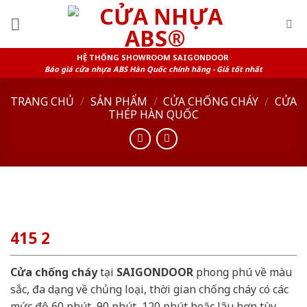
Skip
to
content
HỆ THỐNG SHOWROOM SAIGONDOOR
Báo giá cửa nhựa ABS Hàn Quốc chính hãng - Giá tốt nhất
TRANG CHỦ
/
SẢN PHẨM
/
CỬA CHỐNG CHÁY
/
CỬA
THÉP HÀN QUỐC
415 2
Cửa chống cháy
tại
SAIGONDOOR
phong phú về màu
sắc, đa dạng về chủng loại, thời gian chống cháy có các
mức độ 60 phút, 90 phút, 120 phút hoặc lâu hơn tùy