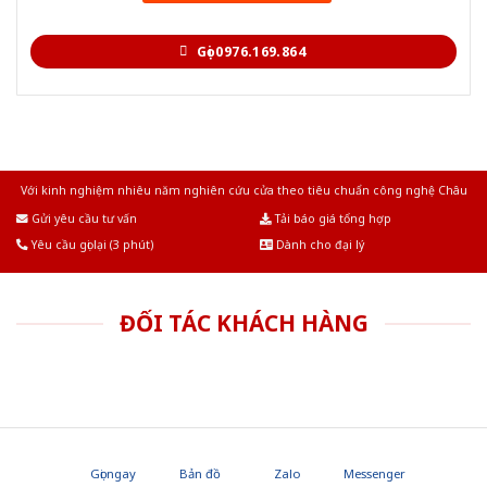
Gọi 0976.169.864
Với kinh nghiệm nhiêu năm nghiên cứu cửa theo tiêu chuẩn công nghệ Châu
Âu.Chúng tôi tự tin là nhà sản xuất & cung cấp hàng đầu tại Việt Nam!
Gửi yêu cầu tư vấn
Tải báo giá tổng hợp
Yêu cầu gọi lại (3 phút)
Dành cho đại lý
ĐỐI TÁC KHÁCH HÀNG
Gọi ngay
Bản đồ
Zalo
Messenger