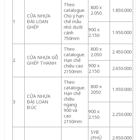
Theo
800 x
catalogue.
1.850.000
2.050
CỬA NHỰA
Chú ý hạn
1
ĐÀI LOAN
chế mẫu
GHÉP
nhỏ dưới
900 x
1.950.000
cánh
2.150
750mm
Theo
800 x
2.450.000
catalogue.
2.050
CỬA NHỰA GỖ
2
Hạn chế
GHÉP THANH
900 x
chiều cao
2.650.000
2.150
2150mm
Theo
800 x
catalogue.
1.950.000
2050
Hạn chế
CỬA NHỰA
chiều
3
ĐÀI LOAN
ngang
ĐÚC
900 và
900 x
2.250.000
cao
2.150
2150mm
SYB
(PHỦ
2.950.000