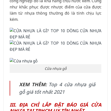
công nghiệp đó là khả năng chịu nước kém. Cúng
như khắc phục được nhược điểm của cửa được
làm từ nhựa thông thường đó là tính chịu lực
kém.
Cửa nhựa gỗ
XEM THÊM:
Top 4 cửa nhựa giả
gỗ giá tốt nhất 2021
III. ĐỊA CHỈ LẮP ĐẶT BÁO GIÁ CỬA
NHỰA TẠI TPHCM UY TÍN NHẤT