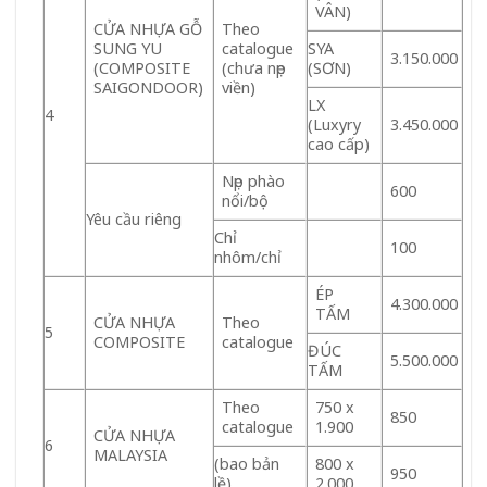
VÂN)
CỬA NHỰA GỖ
Theo
SUNG YU
catalogue
SYA
3.150.000
(COMPOSITE
(chưa nẹp
(SƠN)
SAIGONDOOR)
viền)
LX
4
(Luxyry
3.450.000
cao cấp)
Nẹp phào
600
nổi/bộ
Yêu cầu riêng
Chỉ
100
nhôm/chỉ
ÉP
4.300.000
TẤM
CỬA NHỰA
Theo
5
COMPOSITE
catalogue
ĐÚC
5.500.000
TẤM
Theo
750 x
850
catalogue
1.900
CỬA NHỰA
6
MALAYSIA
(bao bản
800 x
950
lề)
2.000