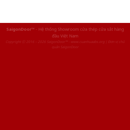
SaigonDoor™
- Hệ thống Showroom cửa thép cửa sắt hàng
đầu Việt Nam
Copyright ⓒ 2016 – 2026 SaigonDoor™ - www.cuanhuaabs.org | Đơn vị chủ
quản SaigonDoor