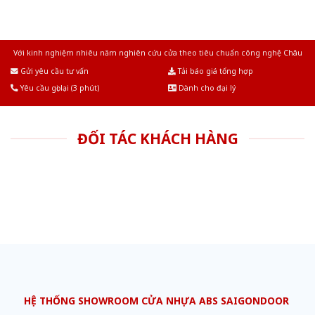
Với kinh nghiệm nhiêu năm nghiên cứu cửa theo tiêu chuẩn công nghệ Châu
Âu.Chúng tôi tự tin là nhà sản xuất & cung cấp hàng đầu tại Việt Nam!
Gửi yêu cầu tư vấn
Tải báo giá tổng hợp
Yêu cầu gọi lại (3 phút)
Dành cho đại lý
ĐỐI TÁC KHÁCH HÀNG
HỆ THỐNG SHOWROOM CỬA NHỰA ABS SAIGONDOOR