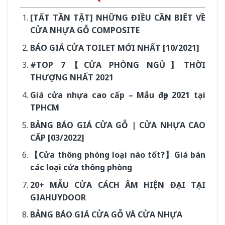
[TẤT TẦN TẬT] NHỮNG ĐIỀU CẦN BIẾT VỀ
CỬA NHỰA GỖ COMPOSITE
BÁO GIÁ CỬA TOILET MỚI NHẤT [10/2021]
#TOP 7【CỬA PHÒNG NGỦ】THỜI
THƯỢNG NHẤT 2021
Giá cửa nhựa cao cấp – Mẫu đẹp 2021 tại
TPHCM
BẢNG BÁO GIÁ CỬA GỖ | CỬA NHỰA CAO
CẤP [03/2022]
【Cửa thông phòng loại nào tốt?】Giá bán
các loại cửa thông phòng
20+ MẪU CỬA CÁCH ÂM HIỆN ĐẠI TẠI
GIAHUYDOOR
BẢNG BÁO GIÁ CỬA GỖ VÀ CỬA NHỰA