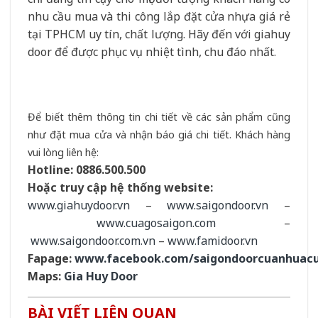
nhu cầu mua và thi công lắp đặt cửa nhựa giá rẻ
tại TPHCM uy tín, chất lượng. Hãy đến với giahuy
door để được phục vụ nhiệt tình, chu đáo nhất.
Để biết thêm thông tin chi tiết về các sản phẩm cũng
như đặt mua cửa và nhận báo giá chi tiết. Khách hàng
vui lòng liên hệ:
Hotline:
0886.500.500
Hoặc truy cập hệ thống website:
www.
giahuydoor.vn
–
www.saigondoor.vn
–
www.cuagosaigon.com
–
www.saigondoor.com.vn
–
www.famidoor.vn
Fapage:
www.facebook.com/saigondoorcuanhuac
Maps:
Gia Huy Door
BÀI VIẾT LIÊN QUAN