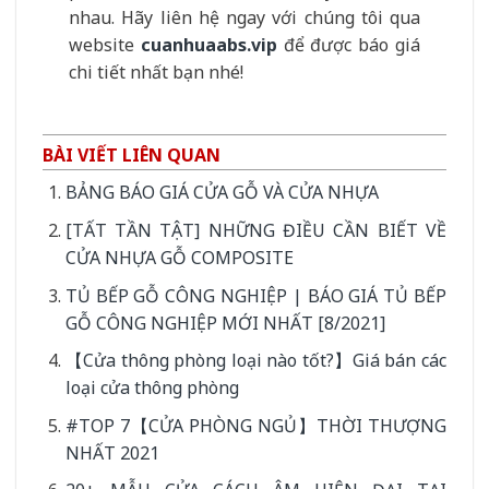
nhau. Hãy liên hệ ngay với chúng tôi qua
website
cuanhuaabs.vip
để được báo giá
chi tiết nhất bạn nhé!
BÀI VIẾT LIÊN QUAN
BẢNG BÁO GIÁ CỬA GỖ VÀ CỬA NHỰA
[TẤT TẦN TẬT] NHỮNG ĐIỀU CẦN BIẾT VỀ
CỬA NHỰA GỖ COMPOSITE
TỦ BẾP GỖ CÔNG NGHIỆP | BÁO GIÁ TỦ BẾP
GỖ CÔNG NGHIỆP MỚI NHẤT [8/2021]
【Cửa thông phòng loại nào tốt?】Giá bán các
loại cửa thông phòng
#TOP 7【CỬA PHÒNG NGỦ】THỜI THƯỢNG
NHẤT 2021