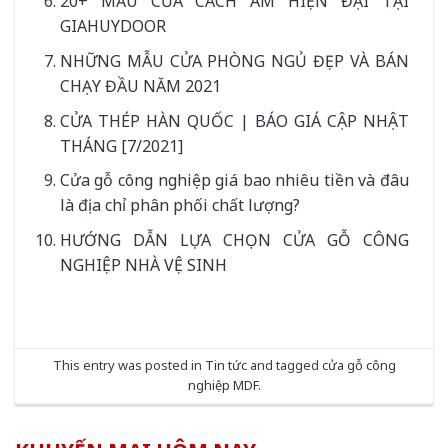
20+ MẪU CỬA CÁCH ÂM HIỆN ĐẠI TẠI
GIAHUYDOOR
NHỮNG MẪU CỬA PHÒNG NGỦ ĐẸP VÀ BÁN
CHẠY ĐẦU NĂM 2021
CỬA THÉP HÀN QUỐC | BÁO GIÁ CẬP NHẬT
THÁNG [7/2021]
Cửa gỗ công nghiệp giá bao nhiêu tiền và đâu
là địa chỉ phân phối chất lượng?
HƯỚNG DẪN LỰA CHỌN CỬA GỖ CÔNG
NGHIỆP NHÀ VỆ SINH
This entry was posted in
Tin tức
and tagged
cửa gỗ công
nghiệp MDF
.