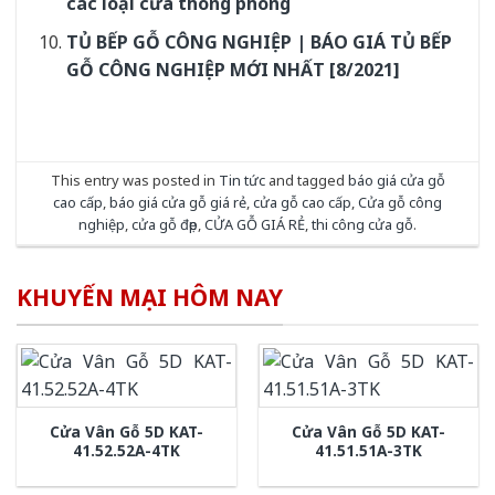
các loại cửa thông phòng
TỦ BẾP GỖ CÔNG NGHIỆP | BÁO GIÁ TỦ BẾP
GỖ CÔNG NGHIỆP MỚI NHẤT [8/2021]
This entry was posted in
Tin tức
and tagged
báo giá cửa gỗ
cao cấp
,
báo giá cửa gỗ giá rẻ
,
cửa gỗ cao cấp
,
Cửa gỗ công
nghiệp
,
cửa gỗ đẹp
,
CỬA GỖ GIÁ RẺ
,
thi công cửa gỗ
.
KHUYẾN MẠI HÔM NAY
Cửa Vân Gỗ 5D KAT-
Cửa Vân Gỗ 5D KAT-
41.52.52A-4TK
41.51.51A-3TK