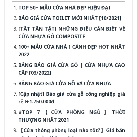
TOP 50+ MẪU CỬA NHÀ ĐẸP HIỆN ĐẠI
BÁO GIÁ CỬA TOILET MỚI NHẤT [10/2021]
[TẤT TẦN TẬT] NHỮNG ĐIỀU CẦN BIẾT VỀ
CỬA NHỰA GỖ COMPOSITE
100+ MẪU CỬA NHÀ 1 CÁNH ĐẸP HOT NHẤT
2022
BẢNG BÁO GIÁ CỬA GỖ | CỬA NHỰA CAO
CẤP [03/2022]
BẢNG BÁO GIÁ CỬA GỖ VÀ CỬA NHỰA
[Cập nhật] Báo giá cửa gỗ công nghiệp giá
rẻ ⏩1.750.000đ
#TOP 7【CỬA PHÒNG NGỦ】THỜI
THƯỢNG NHẤT 2021
【Cửa thông phòng loại nào tốt?】Giá bán