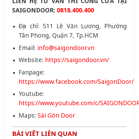
LIÊN HỆ TƯ VẤN THI CÔNG CỬA TẠI
SAIGONDOOR:
0818.400.400
Địa chỉ: 511 Lê Văn Lương, Phường
Tân Phong, Quận 7, Tp.HCM
Email:
info@saigondoor.vn
Website:
https://saigondoor.vn/
Fanpage:
https://www.facebook.com/SaigonDoor/
Youtube:
https://www.youtube.com/c/SAIGONDOO
Maps:
Sài Gòn Door
BÀI VIẾT LIÊN QUAN