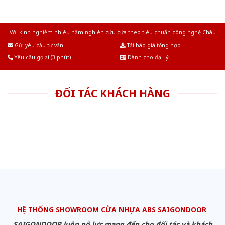
Với kinh nghiệm nhiêu năm nghiên cứu cửa theo tiêu chuẩn công nghệ Châu
Âu.Chúng tôi tự tin là nhà sản xuất & cung cấp hàng đầu tại Việt Nam!
Gửi yêu cầu tư vấn
Tải báo giá tổng hợp
Yêu cầu gọi lại (3 phút)
Dành cho đại lý
ĐỐI TÁC KHÁCH HÀNG
HỆ THỐNG SHOWROOM CỬA NHỰA ABS SAIGONDOOR
SAIGONDOOR luôn nỗ lực mang đến cho đối tác và khách