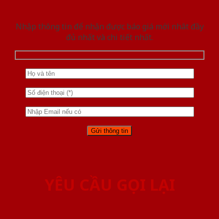
Nhập thông tin để nhận được báo giá mới nhât đầy
đủ nhất và chi tiết nhất.
YÊU CẦU GỌI LẠI