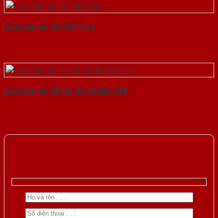
Cửa Vân Gỗ 5D KAT-1.52
Cửa Vân Gỗ 5D KA-41.40.40A-3TK