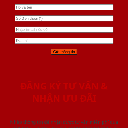
ĐĂNG KÝ TƯ VẤN &
NHẬN ƯU ĐÃI
Nhập thông tin để nhận được tư vấn miễn phí qua