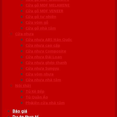
Cửa gỗ MDF MELAMINE
Cửa gỗ MDF VENEER
Cửa gỗ tự nhiên
Cửa vòm gỗ
Cửa gỗ nhà tắm
Cửa nhựa
Cửa nhựa ABS Hàn Quốc
Cửa nhựa cao cấp
Cửa nhựa Composite
Cửa nhựa Đài Loan
Cửa nhựa ghép thanh
Cửa nhựa Sungyu
Cửa vòm nhựa
Cửa nhựa nhà tắm
Nội thất
Tủ Kệ Bếp
Tủ Quần Áo
Phụ kiện cửa nhà tắm
Báo giá
Dự án thực tế