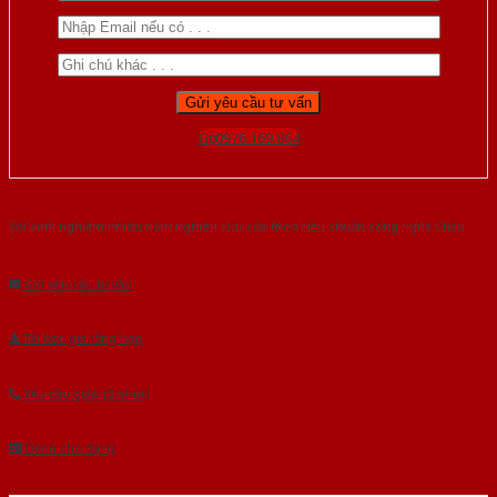
Gọi 0976.169.864
Với kinh nghiệm nhiêu năm nghiên cứu cửa theo tiêu chuẩn công nghệ Châu
Âu.Chúng tôi tự tin là nhà sản xuất & cung cấp hàng đầu tại Việt Nam!
Gửi yêu cầu tư vấn
Tải báo giá tổng hợp
Yêu cầu gọi lại (3 phút)
Dành cho đại lý