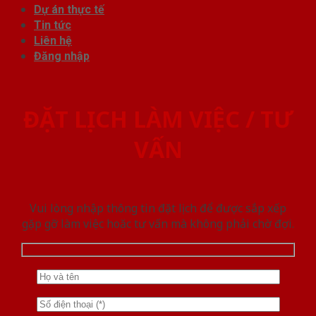
Dự án thực tế
Tin tức
Liên hệ
Đăng nhập
ĐẶT LỊCH LÀM VIỆC / TƯ
VẤN
Vui lòng nhập thông tin đặt lịch để được sắp xếp
gặp gỡ làm việc hoăc tư vấn mà không phải chờ đợi.