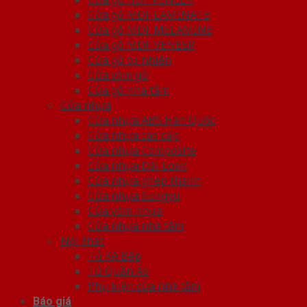
Cửa gỗ MDF LAMINATE
Cửa gỗ MDF MELAMINE
Cửa gỗ MDF VENEER
Cửa gỗ tự nhiên
Cửa vòm gỗ
Cửa gỗ nhà tắm
Cửa nhựa
Cửa nhựa ABS Hàn Quốc
Cửa nhựa cao cấp
Cửa nhựa Composite
Cửa nhựa Đài Loan
Cửa nhựa ghép thanh
Cửa nhựa Sungyu
Cửa vòm nhựa
Cửa nhựa nhà tắm
Nội thất
Tủ Kệ Bếp
Tủ Quần Áo
Phụ kiện cửa nhà tắm
Báo giá