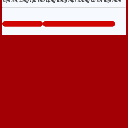
tiện ích, sáng tạo cho cộng đồng một tương lai tốt đẹp hơn!
www.cuanhuaabs.org
Tổng đài tư vấn miễn phí: 0824.400.400