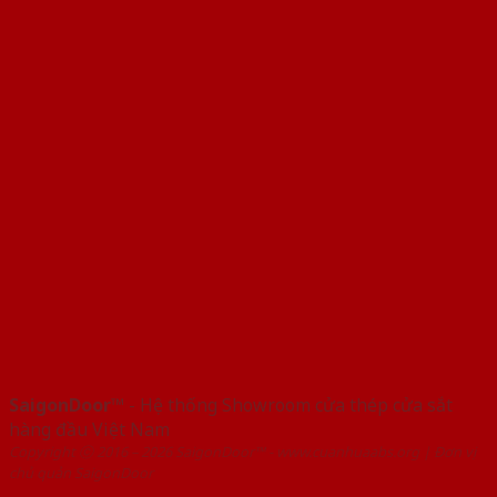
SaigonDoor™
- Hệ thống Showroom cửa thép cửa sắt
hàng đầu Việt Nam
Copyright ⓒ 2016 – 2026 SaigonDoor™ - www.cuanhuaabs.org | Đơn vị
chủ quản SaigonDoor