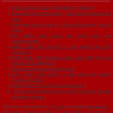
BÁO GIÁ CỬA TOILET MỚI NHẤT [10/2021]
Báo giá cửa gỗ chống cháy – Báo giá cửa thép chống
cháy
Cửa thép vân gỗ là gì? | Báo giá cửa thép vân gỗ
2022
20+ MẪU CỬA CÁCH ÂM HIỆN ĐẠI TẠI
GIAHUYDOOR
BẢNG BÁO GIÁ CỬA GỖ | CỬA NHỰA CAO CẤP
[03/2022]
[TẤT TẦN TẬT] NHỮNG ĐIỀU CẦN BIẾT VỀ CỬA
NHỰA GỖ COMPOSITE
Báo giá cửa nhựa giả gỗ [8/2021]
CỬA THÉP HÀN QUỐC | BÁO GIÁ CẬP NHẬT
THÁNG [7/2021]
BẢNG BÁO GIÁ CỬA GỖ VÀ CỬA NHỰA
【Cửa thông phòng loại nào tốt?】Giá bán các loại
cửa thông phòng
This entry was posted in
Tin tức
and tagged
báo giá cửa
cách nhiệt
,
Cửa cách nhiệt
,
cửa cách nhiệt giá rẻ
,
địa chỉ